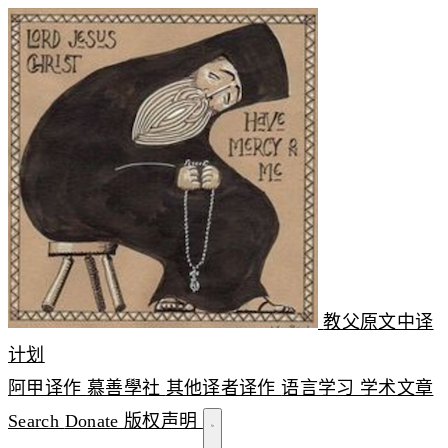
教父原文中译
计划
阿甲译作
慕善學社
其他译者译作
语言学习
学术文章
Search
Donate
版权声明