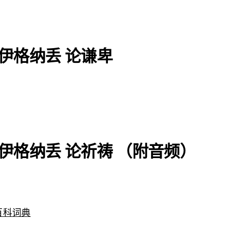
和伊格纳丢 论谦卑
和伊格纳丢 论祈祷 （附音频）
百科词典