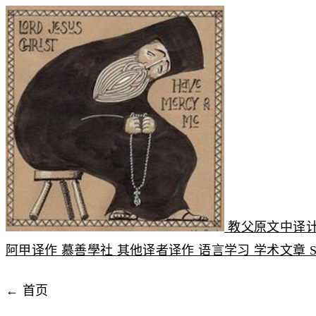
教父原文中译
阿甲译作
慕善學社
其他译者译作
语言学习
学术文章
← 首页